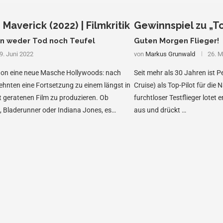
Maverick (2022) | Filmkritik
Gewinnspiel zu „T
en weder Tod noch Teufel
Guten Morgen Flieger!
9. Juni 2022
von
Markus Grunwald
26. M
chon eine neue Masche Hollywoods: nach
Seit mehr als 30 Jahren ist P
ehnten eine Fortsetzung zu einem längst in
Cruise) als Top-Pilot für die 
 geratenen Film zu produzieren. Ob
furchtloser Testflieger lotet
 Bladerunner oder Indiana Jones, es
aus und drückt …