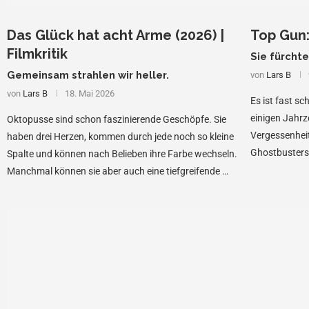
Das Glück hat acht Arme (2026) |
Top Gun: 
Filmkritik
Sie fürcht
Gemeinsam strahlen wir heller.
von
Lars B
von
Lars B
18. Mai 2026
Es ist fast s
einigen Jahrz
Oktopusse sind schon faszinierende Geschöpfe. Sie
Vergessenheit
haben drei Herzen, kommen durch jede noch so kleine
Ghostbusters,
Spalte und können nach Belieben ihre Farbe wechseln.
scheint, …
Manchmal können sie aber auch eine tiefgreifende …