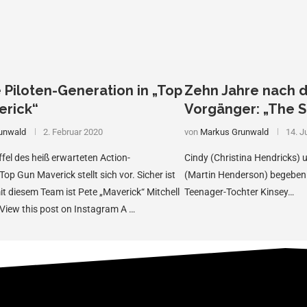
 Piloten-Generation in „Top
Zehn Jahre nach 
erick“
Vorgänger: „The S
unwald
2. Februar 2020
von
Markus Grunwald
14. J
ffel des heiß erwarteten Action-
Cindy (Christina Hendricks)
op Gun Maverick stellt sich vor. Sicher ist
(Martin Henderson) begeben s
mit diesem Team ist Pete „Maverick“ Mitchell
Teenager-Tochter Kinsey…
View this post on Instagram A …