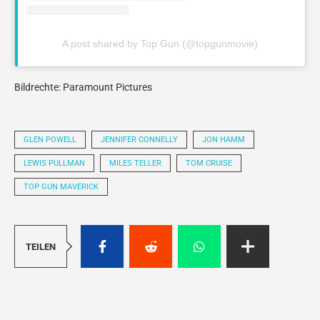
A post shared by Top Gun (@topgunmovie)
Bildrechte: Paramount Pictures
GLEN POWELL
JENNIFER CONNELLY
JON HAMM
LEWIS PULLMAN
MILES TELLER
TOM CRUISE
TOP GUN MAVERICK
TEILEN