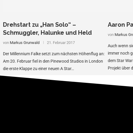
Drehstart zu „Han Solo“ –
Aaron Pa
Schmuggler, Halunke und Held
von
Markus Gr
von
Markus Grunwald
21. Februar 2017
Auch wenn sic
immer noch ge
Der Millennium Falke setzt zum nächsten Höhenflug an:
dem Star Wars
Am 20. Februar fiel in den Pinewood Studios in London
Projekt über 
die erste Klappe zu einer neuen A Star…