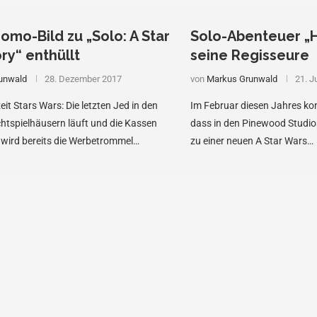
romo-Bild zu „Solo: A Star
Solo-Abenteuer „H
ry“ enthüllt
seine Regisseure
unwald
28. Dezember 2017
von
Markus Grunwald
21. J
it Stars Wars: Die letzten Jed in den
Im Februar diesen Jahres kon
htspielhäusern läuft und die Kassen
dass in den Pinewood Studios
t, wird bereits die Werbetrommel…
zu einer neuen A Star Wars…