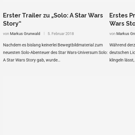
Erster Trailer zu „Solo: A Star Wars
Erstes P
Story“
Wars Sto
von
Markus Grunwald
5. Februar 2018
von
Markus Gr
Nachdem es bislang keinerlei Bewegtbildmaterial zum
Während derze
neuesten Solo-Abenteuer des Star Wars-Universum Solo:
deutschen Lic
A Star Wars Story gab, wurde…
klingeln läss