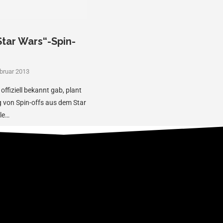
Star Wars“-Spin-
ebruar 2013
offiziell bekannt gab, plant
g von Spin-offs aus dem Star
le…