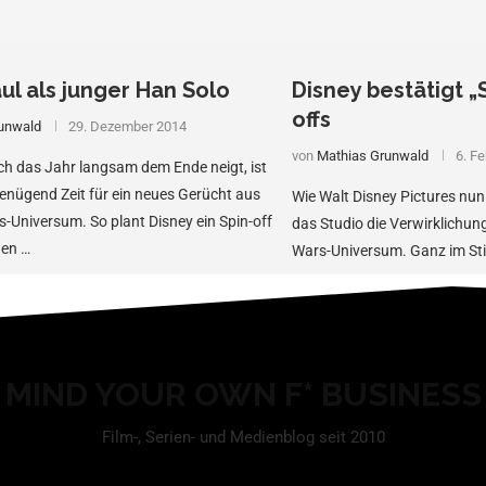
ul als junger Han Solo
Disney bestätigt „
offs
unwald
29. Dezember 2014
von
Mathias Grunwald
6. F
h das Jahr langsam dem Ende neigt, ist
nügend Zeit für ein neues Gerücht aus
Wie Walt Disney Pictures nun 
-Universum. So plant Disney ein Spin-off
das Studio die Verwirklichun
den …
Wars-Universum. Ganz im Sti
MIND YOUR OWN F* BUSINESS
Film-, Serien- und Medienblog seit 2010