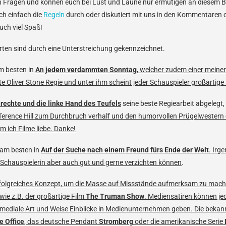
en Fragen und können euch bei Lust und Laune nur ermutigen an diesem B
ch einfach die
Regeln
durch oder diskutiert mit uns in den Kommentaren 
ch viel Spaß!
en sind durch eine Unterstreichung gekennzeichnet.
am besten in
An jedem verdammten Sonntag
, welcher zudem einer meine
te Oliver Stone Regie und unter ihm scheint jeder Schauspieler großartig
 rechte und die linke Hand des Teufels
seine beste Regiearbeit abgelegt,
rence Hill zum Durchbruch verhalf und den humorvollen Prügelwestern e
m ich Filme liebe. Danke!
r am besten in
Auf der Suche nach einem Freund fürs Ende der Welt
. Irg
e Schauspielerin aber auch gut und gerne verzichten können
.
erfolgreiches Konzept, um die Masse auf Missstände aufmerksam zu mach
ie z.B. der großartige Film
The Truman Show
. Mediensatiren können je
diale Art und Weise Einblicke in Medienunternehmen geben. Die bekann
e Office
, das deutsche Pendant
Stromberg
oder die amerikanische Serie