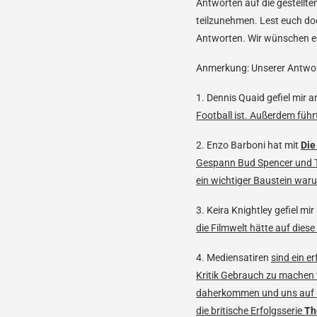
Antworten auf die gestellt
teilzunehmen. Lest euch do
Antworten. Wir wünschen eu
Anmerkung: Unserer Antwort
1. Dennis Quaid gefiel mir 
Football ist. Außerdem führ
2. Enzo Barboni hat mit
Die
Gespann Bud Spencer und Te
ein wichtiger Baustein waru
3. Keira Knightley gefiel mi
die Filmwelt hätte auf dies
4. Mediensatiren
sind ein 
Kritik Gebrauch zu machen w
daherkommen und uns auf me
die britische Erfolgsserie
Th