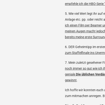
empfehle ich die HBO-Serie
5. Wie viel Wert legt ihr au
Anlage etc. pp. oder reicht
ich einen Film per Beamer u
meinen Augen macht jedoch
bereits meine erste Surroun
6. DER Geheimtipp im ersten
zum Staffelfinale ins Unerme
7. Mein zuletzt gesehener 
noch immer so gut wie ich i
geniale
Die üblichen Verdä
gewinnt
.
Ich hoffe wir konnten euch
zum mitmachen anregen. B