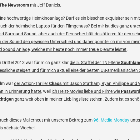
The Newsroom
mit Jeff Daniels
.
f eine hochwertige Heimkinoanlage? Darf es ein bisschen exquisiter sein mit
 auch der heimische Laptop für den Filmgenuss?
Bei mir ist dies ganz unte
nd Surround Sound, aber auch der Fernseher hält des öfteren für den schn
 der Sound den gewissen Unterschied und daher gönnte ich mir von mei
d Sound Anlage, welche mir heute noch immer treue Dienste leistet
.
 Drittel 2013 war für mich ganz klar
die 5. Staffel der TNT-Serie
Southlan
ssliche steigert und für mich aktuell eine der besten US-amerikanischen S
Film war
der Action-Thriller
Chaos
mit Jason Statham, Ryan Phillippe und 
hn in Erinnerung hatte
, weil
ich Heist-Movies liebe und Filme wie
Password
chtigen
ganz weit oben in meiner Lieblingsliste stehen. Zudem ist es sc
 auch dieses Mal erneut mit unserem Beitrag zum
96. Media Monday
unter
is nächste Woche!