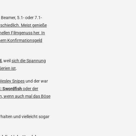
 Beamer, 5.1- oder 7.1-
rschiedlich. Meist genieße
ellen Filmgenuss her. In
nem Konfirmationsgeld
d
, weil
sich die Spannung
erien ist
.
Wesley Snipes
und der war
: Swordfish
oder der
hön, wenn auch mal das Böse
halten und vielleicht sogar