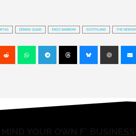
NNTAG
DENNIS QUAID
ENZO BARBONI
SOUTHLAND
THE NEWS
MIND YOUR OWN F* BUSINESS