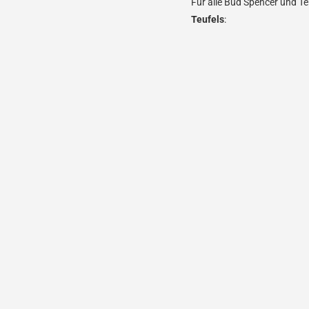
Für alle Bud Spencer und Te
Teufels
: