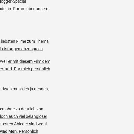
logger-Special
oder im Forum über unsere
r liebsten Filme zum Thema
e Leistungen abzuspulen
.
 weil
er mit diesem Film dem
rfand. Für mich persönlich
endwas muss ich ja nennen,
en ohne zu deutlich von
doch auch viel belangloser
testen Ableger sind wohl
Mad Men
. Persönlich