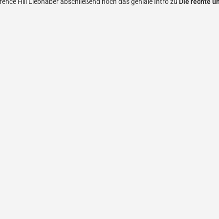
rence Hill Liebhaber abschließend noch das geniale Intro zu
Die rechte u