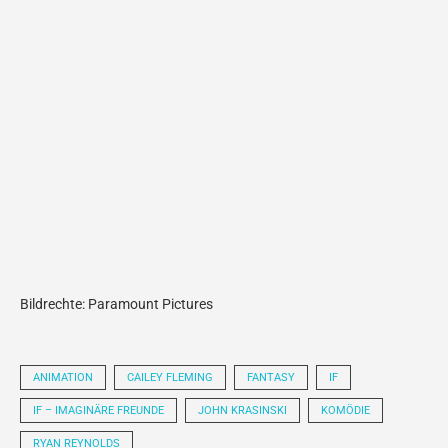
Bildrechte: Paramount Pictures
ANIMATION
CAILEY FLEMING
FANTASY
IF
IF – IMAGINÄRE FREUNDE
JOHN KRASINSKI
KOMÖDIE
RYAN REYNOLDS