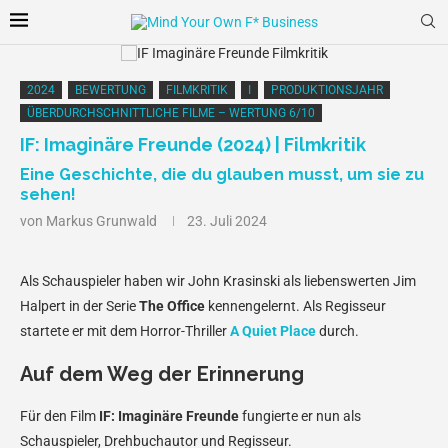
2024
BEWERTUNG
FILMKRITIK
I
PRODUKTIONSJAHR
ÜBERDURCHSCHNITTLICHE FILME – WERTUNG 6/10
IF: Imaginäre Freunde (2024) | Filmkritik
Eine Geschichte, die du glauben musst, um sie zu
sehen!
von
Markus Grunwald
23. Juli 2024
Als Schauspieler haben wir John Krasinski als liebenswerten Jim
Halpert in der Serie
The Office
kennengelernt. Als Regisseur
startete er mit dem Horror-Thriller
A Quiet Place
durch.
Auf dem Weg der Erinnerung
Für den Film
IF: Imaginäre Freunde
fungierte er nun als
Schauspieler, Drehbuchautor und Regisseur.