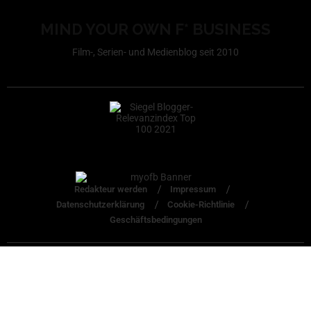
MIND YOUR OWN F* BUSINESS
Film-, Serien- und Medienblog seit 2010
Redakteur werden
Impressum
Datenschutzerklärung
Cookie-Richtlinie
Geschäftsbedingungen
© 2010–2026 myofb.de – Alle Rechte vorbehalten