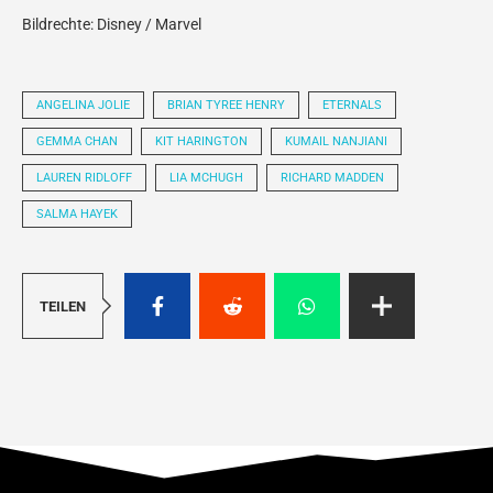
Bildrechte: Disney / Marvel
ANGELINA JOLIE
BRIAN TYREE HENRY
ETERNALS
GEMMA CHAN
KIT HARINGTON
KUMAIL NANJIANI
LAUREN RIDLOFF
LIA MCHUGH
RICHARD MADDEN
SALMA HAYEK
TEILEN