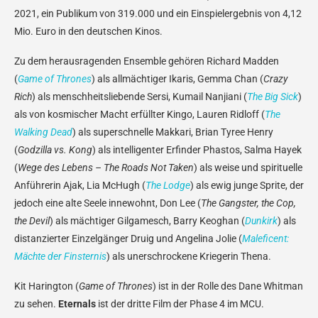
2021, ein Publikum von 319.000 und ein Einspielergebnis von 4,12
Mio. Euro in den deutschen Kinos.
Zu dem herausragenden Ensemble gehören Richard Madden
(
Game of Thrones
) als allmächtiger Ikaris, Gemma Chan (
Crazy
Rich
) als menschheitsliebende Sersi, Kumail Nanjiani (
The Big Sick
)
als von kosmischer Macht erfüllter Kingo, Lauren Ridloff (
The
Walking Dead
) als superschnelle Makkari, Brian Tyree Henry
(
Godzilla vs. Kong
) als intelligenter Erfinder Phastos, Salma Hayek
(
Wege des Lebens – The Roads Not Taken
) als weise und spirituelle
Anführerin Ajak, Lia McHugh (
The Lodge
) als ewig junge Sprite, der
jedoch eine alte Seele innewohnt, Don Lee (
The Gangster, the Cop,
the Devil
) als mächtiger Gilgamesch, Barry Keoghan (
Dunkirk
) als
distanzierter Einzelgänger Druig und Angelina Jolie (
Maleficent:
Mächte der Finsternis
) als unerschrockene Kriegerin Thena.
Kit Harington (
Game of Thrones
) ist in der Rolle des Dane Whitman
zu sehen.
Eternals
ist der dritte Film der Phase 4 im MCU.