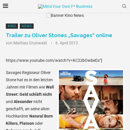
KINO
NEWS
Trailer zu Oliver Stones „Savages“ online
von
Mathias Grunwald
6. April 2012
https://www.youtube.com/watch?v=KC2zbOwbeEs“]
Savages
Regisseur Oliver
Stone hat es in den letzten
Jahren mit Filmen wie
Wall
Street: Geld schläft nicht
und
Alexander
nicht
geschafft, an seine alten
Hochkaräter
Natural Born
Killers
,
Platoon
oder