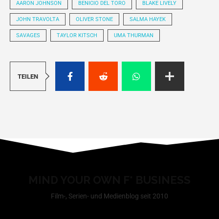
AARON JOHNSON
BENICIO DEL TORO
BLAKE LIVELY
JOHN TRAVOLTA
OLIVER STONE
SALMA HAYEK
SAVAGES
TAYLOR KITSCH
UMA THURMAN
TEILEN
MIND YOUR OWN F* BUSINESS
Film-, Serien- und Medienblog seit 2010