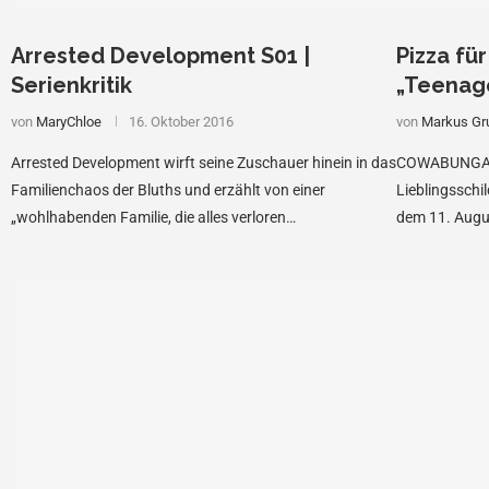
Arrested Development S01 |
Pizza für
Serienkritik
„Teenage
von
MaryChloe
16. Oktober 2016
von
Markus Gr
Arrested Development wirft seine Zuschauer hinein in das
COWABUNGA! –
Familienchaos der Bluths und erzählt von einer
Lieblingsschi
„wohlhabenden Familie, die alles verloren…
dem 11. Augu