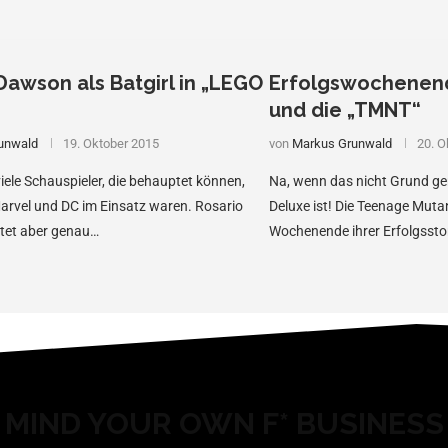
Dawson als Batgirl in „LEGO
Erfolgswochenend
und die „TMNT“
unwald
19. Oktober 2015
von
Markus Grunwald
20. O
viele Schauspieler, die behauptet können,
Na, wenn das nicht Grund gen
Marvel und DC im Einsatz waren. Rosario
Deluxe ist! Die Teenage Muta
tet aber genau…
Wochenende ihrer Erfolgssto
MIND YOUR OWN F* BUSINESS