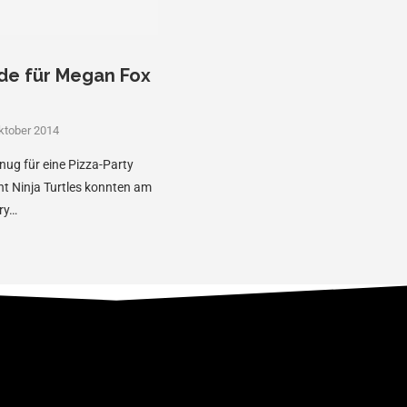
e für Megan Fox
ktober 2014
ug für eine Pizza-Party
nt Ninja Turtles konnten am
ry…