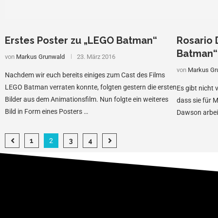
Erstes Poster zu „LEGO Batman“
Rosario 
Batman“
von
Markus Grunwald
23. März 2016
von
Markus Gr
Nachdem wir euch bereits einiges zum Cast des Films
LEGO Batman verraten konnte, folgten gestern die ersten
Es gibt nicht 
Bilder aus dem Animationsfilm. Nun folgte ein weiteres
dass sie für 
Bild in Form eines Posters …
Dawson arbei
1
2
3
4