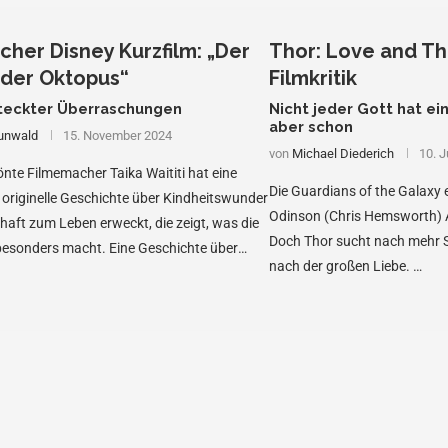
icher Disney Kurzfilm: „Der
Thor: Love and Th
 der Oktopus“
Filmkritik
steckter Überraschungen
Nicht jeder Gott hat ein
aber schon
unwald
15. November 2024
von
Michael Diederich
10. J
önte Filmemacher Taika Waititi hat eine
Die Guardians of the Galaxy
originelle Geschichte über Kindheitswunder
Odinson (Chris Hemsworth) A
aft zum Leben erweckt, die zeigt, was die
Doch Thor sucht nach mehr S
besonders macht. Eine Geschichte über
nach der großen Liebe. …
…