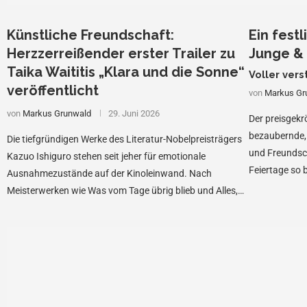
Künstliche Freundschaft:
Ein festl
Herzzerreißender erster Trailer zu
Junge &
Taika Waititis „Klara und die Sonne“
Voller ver
veröffentlicht
von
Markus Gr
von
Markus Grunwald
29. Juni 2026
Der preisgekr
bezaubernde, 
Die tiefgründigen Werke des Literatur-Nobelpreisträgers
und Freundsch
Kazuo Ishiguro stehen seit jeher für emotionale
Feiertage so 
Ausnahmezustände auf der Kinoleinwand. Nach
Wunder und 
Meisterwerken wie Was vom Tage übrig blieb und Alles,
was wir geben mussten …