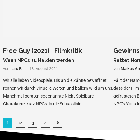
Free Guy (2021) | Filmkritik
Gewinnsp
Wenn NPCs zu Helden werden
Rettet Nor
von
Lars B
18. August 2021
von
Markus Gr
Wir alle lieben Videospiele. Bis an die Zähne bewaffnet
Fällt der Nam
rennen wir durch virtuelle Welten und ballern wild um uns.
dass der Film
Manchmal geraten sogenannte Nicht Spielbare
gefrusteten B
Charaktere, kurz NPCs, in die Schusslinie. …
NPC’s Vor al
1
2
3
4