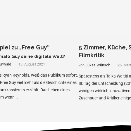
iel zu „Free Guy“
5 Zimmer, Küche, S
Filmkritik
malo Guy seine digitale Welt?
unwald
13. August 2021
von
Lukas Wünsch
26. Mär
e Ryan Reynolds, weiß das Publikum sofort,
Spätestens als Taika Waititi
 Free Guy viel mehr als die Geschichte eines
III: Tag der Entscheidung (20
ankkassierers erzählt. Das Leben eines
wenigen wirklich innovativen
lem wenn …
Zuschauer und Kritiker einig