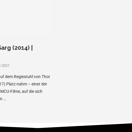
arg (2014) |
z 2021
 auf dem Regiestuhl von Thor
17) Platz nahm – einer der
 MCU-Filme, auf die sich
en …