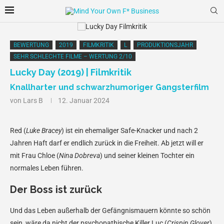
BEWERTUNG
2019
FILMKRITIK
L
PRODUKTIONSJAHR
SEHR SCHLECHTE FILME – WERTUNG 2/10
Lucky Day (2019) | Filmkritik
Knallharter und schwarzhumoriger Gangsterfilm
von
Lars B
12. Januar 2024
Red (
Luke Bracey
) ist ein ehemaliger Safe-Knacker und nach 2
Jahren Haft darf er endlich zurück in die Freiheit. Ab jetzt will er
mit Frau Chloe (
Nina Dobreva
) und seiner kleinen Tochter ein
normales Leben führen.
Der Boss ist zurück
Und das Leben außerhalb der Gefängnismauern könnte so schön
sein, wäre da nicht der psychopathische Killer Luc (
Crispin Glover
).