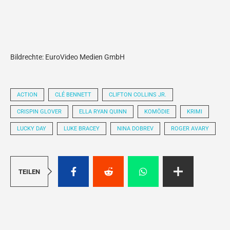
Bildrechte: EuroVideo Medien GmbH
ACTION
CLÉ BENNETT
CLIFTON COLLINS JR.
CRISPIN GLOVER
ELLA RYAN QUINN
KOMÖDIE
KRIMI
LUCKY DAY
LUKE BRACEY
NINA DOBREV
ROGER AVARY
TEILEN