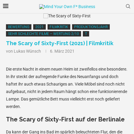
BEWERTUNG
2021
FILMKRITIK
PRODUKTIONSJAHR
SEHR SCHLECHTE FILME – WERTUNG 2/10
T
The Scary of Sixty-First (2021) | Filmkritik
von
Lukas Wünsch
6. März 2021
Die erste Nacht in einem neuen Heim ist zweifellos eine besondere.
In ihr steckt der aufregende Funke des Neuanfangs und doch
haftet ihr auch etwas Schauriges an. Viele Möbel sind noch nicht
aufgebaut, nicht in jedem Raum hängt schon eine funktionierende
Lampe. Das gemütliche Bett muss vielleicht erst noch geliefert
werden.
The Scary of Sixty-First auf der Berlinale
Da kann der Gang ins Bad im spärlich beleuchteten Flur, den die