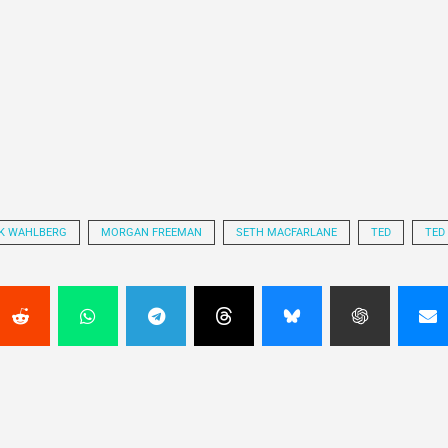
K WAHLBERG
MORGAN FREEMAN
SETH MACFARLANE
TED
TED