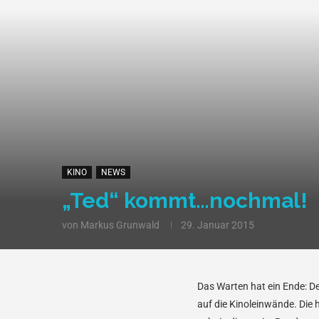
KINO
NEWS
„Ted“ kommt…nochmal!
von
Markus Grunwald
29. Januar 2015
Das Warten hat ein Ende: D
auf die Kinoleinwände. Die 