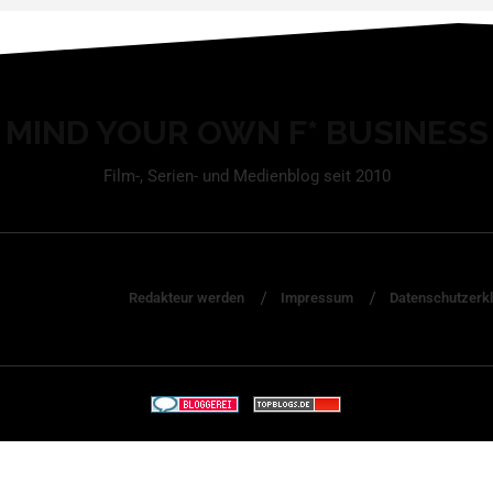
MIND YOUR OWN F* BUSINESS
Film-, Serien- und Medienblog seit 2010
Redakteur werden
Impressum
Datenschutzerk