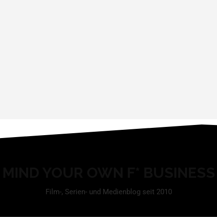
MIND YOUR OWN F* BUSINESS
Film-, Serien- und Medienblog seit 2010