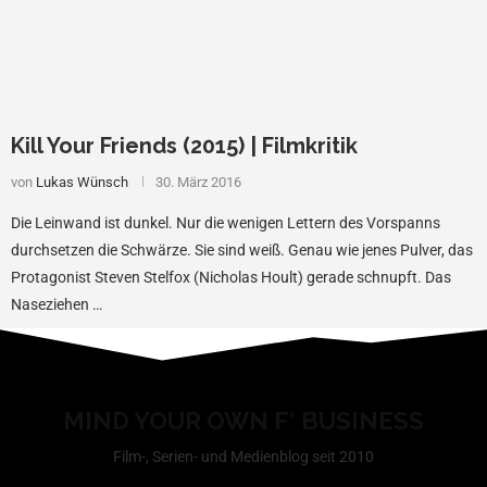
Kill Your Friends (2015) | Filmkritik
von
Lukas Wünsch
30. März 2016
Die Leinwand ist dunkel. Nur die wenigen Lettern des Vorspanns
durchsetzen die Schwärze. Sie sind weiß. Genau wie jenes Pulver, das
Protagonist Steven Stelfox (Nicholas Hoult) gerade schnupft. Das
Naseziehen …
MIND YOUR OWN F* BUSINESS
Film-, Serien- und Medienblog seit 2010