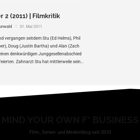
2 (2011) | Filmkritik
unwald
31. Mai 2011
nd vergangen seitdem Stu (Ed Helms), Phil
er), Doug (Justin Bartha) und Alan (Zach
) einen denkwürdigen Junggesellenabschied
eierten. Zahnarzt Stu hat mittlerweile seine
MIND YOUR OWN F* BUSINESS
Film-, Serien- und Medienblog seit 2010