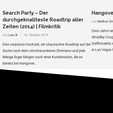
Search Party – Der
Hangover 
durchgeknallteste Roadtrip aller
von
Markus Gr
Zeiten (2014) | Filmkritik
Zwei Jahre si
von
Lars B
18. Oktober 2015
(Bradley Coop
Galifianakis
Eine verpatzte Hochzeit, ein chaotischer Roadtrip auf der
in Las Vegas f
Suche nach dem verschwundenen Ehemann und jede
…
Menge Ärger klingen nach einer Kombination, die es
bereits bei Hangover…