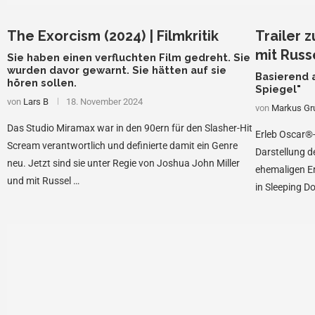
The Exorcism (2024) | Filmkritik
Trailer 
mit Russ
Sie haben einen verfluchten Film gedreht. Sie
wurden davor gewarnt. Sie hätten auf sie
Basierend 
hören sollen.
Spiegel"
von
Lars B
18. November 2024
von
Markus Gr
Das Studio Miramax war in den 90ern für den Slasher-Hit
Erleb Oscar®
Scream verantwortlich und definierte damit ein Genre
Darstellung d
neu. Jetzt sind sie unter Regie von Joshua John Miller
ehemaligen E
und mit Russel …
in Sleeping D
fesselnde Cri