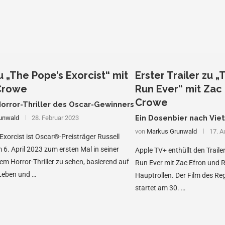
zu „The Pope’s Exorcist“ mit
Erster Trailer zu 
 Crowe
Run Ever“ mit Zac 
Crowe
Horror-Thriller des Oscar-Gewinners
Ein Dosenbier nach Vie
unwald
28. Februar 2023
von
Markus Grunwald
17. A
 Exorcist ist Oscar®-Preisträger Russell
6. April 2023 zum ersten Mal in seiner
Apple TV+ enthüllt den Trail
nem Horror-Thriller zu sehen, basierend auf
Run Ever mit Zac Efron und R
Leben und …
Hauptrollen. Der Film des Reg
startet am 30. …