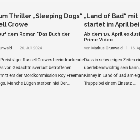
zum Thriller „Sleeping Dogs“
„Land of Bad“ mi
ell Crowe
startet im April be
auf dem Roman "Das Buch der
Ab dem 19. April exklu
Prime Video
unwald
26. Juli 2024
von
Markus Grunwald
16. A
-Preisträger Russell Crowes beeindruckende
Dass in schwierigen Zeiten e
es von Gedächtnisverlust betroffenen
überlebenswichtig sein kann,
rmittlers der Mordkommission Roy Freeman
Kinney in Land of Bad am eig
ogs. Manche Lügen sterben nie! Der
Truppe bei einem Einsatz …
me-Thriller, der spannende Elemente und …