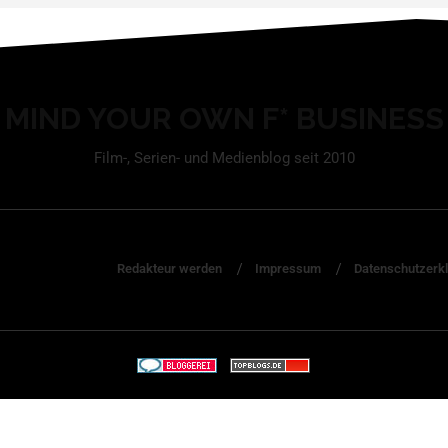
MIND YOUR OWN F* BUSINESS
Film-, Serien- und Medienblog seit 2010
Redakteur werden
Impressum
Datenschutzerk