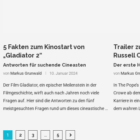
5 Fakten zum Kinostart von
Trailer 
„Gladiator 2“
Russell
Antworten für suchende Cineasten
Der erste 
von
Markus Grunwald
10. Januar 2024
von
Markus Gr
Der Film Gladiator, ein epischer Meilenstein in der
In The Pope’s
Filmgeschichte, wirft auch nach Jahren noch viele
Crowe ab dem 
Fragen auf. Hier sind die Antworten zu den fünf
Karriere in ei
meistgesuchten Fragen rund um dieses cineastische …
dem wahren 
1
2
3
…
5