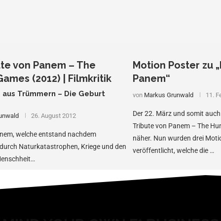
ute von Panem – The
Motion Poster zu „
ames (2012) | Filmkritik
Panem“
n aus Trümmern – Die Geburt
von
Markus Grunwald
11. F
Der 22. März und somit auch 
unwald
26. August 2012
Tribute von Panem – The Hu
anem, welche entstand nachdem
näher. Nun wurden drei Moti
durch Naturkatastrophen, Kriege und den
veröffentlicht, welche die …
Menschheit…