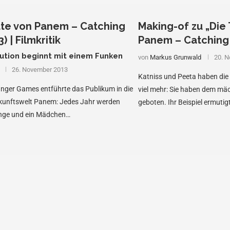
ute von Panem – Catching
Making-of zu „Die 
) | Filmkritik
Panem – Catching 
ution beginnt mit einem Funken
von
Markus Grunwald
20. 
26. November 2013
Katniss und Peeta haben die
nger Games entführte das Publikum in die
viel mehr: Sie haben dem mäch
unftswelt Panem: Jedes Jahr werden
geboten. Ihr Beispiel ermutig
Junge und ein Mädchen…