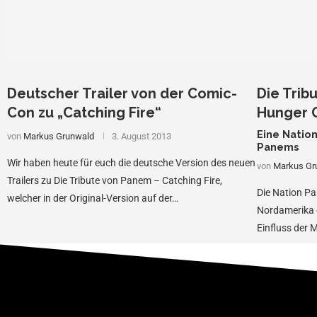
Deutscher Trailer von der Comic-
Die Trib
Con zu „Catching Fire“
Hunger G
Eine Natio
von
Markus Grunwald
3. August 2013
Panems
Wir haben heute für euch die deutsche Version des neuen
von
Markus Gr
Trailers zu Die Tribute von Panem – Catching Fire,
Die Nation P
welcher in der Original-Version auf der…
Nordamerika 
Einfluss der 