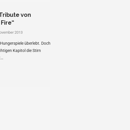
Tribute von
Fire“
November 2013
 Hungerspiele überlebt. Doch
tigen Kapitol die Stirn
t…