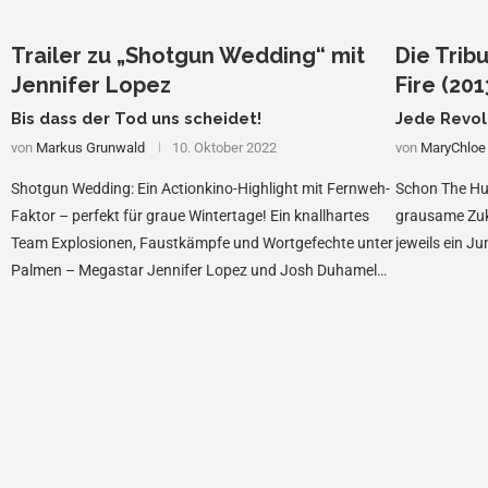
Trailer zu „Shotgun Wedding“ mit
Die Trib
Jennifer Lopez
Fire (2013
Bis dass der Tod uns scheidet!
Jede Revol
von
Markus Grunwald
10. Oktober 2022
von
MaryChloe
Shotgun Wedding: Ein Actionkino-Highlight mit Fernweh-
Schon The Hu
Faktor – perfekt für graue Wintertage! Ein knallhartes
grausame Zuk
Team Explosionen, Faustkämpfe und Wortgefechte unter
jeweils ein 
Palmen – Megastar Jennifer Lopez und Josh Duhamel
ziehen in dieser …