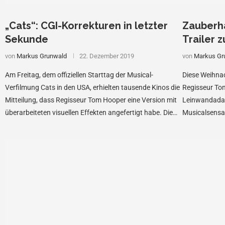
„Cats“: CGI-Korrekturen in letzter
Zauberh
Sekunde
Trailer z
von
Markus Grunwald
22. Dezember 2019
von
Markus Gr
Am Freitag, dem offiziellen Starttag der Musical-
Diese Weihna
Verfilmung Cats in den USA, erhielten tausende Kinos die
Regisseur To
Mitteilung, dass Regisseur Tom Hooper eine Version mit
Leinwandadap
überarbeiteten visuellen Effekten angefertigt habe. Die
Musicalsensa
100-Millionen-Dollar …
Nacht im Jah