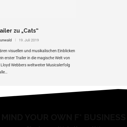
ailer zu „Cats“
runwald
19. Juli 2019
ären visuellen und musikalischen Einblicken
in erster Trailer in die magische Welt von
Lloyd Webbers weltweiter Musicalerfolg
alle…
MIND YOUR OWN F* BUSINESS