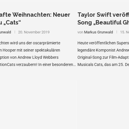
afte Weihnachten: Neuer
Taylor Swift veröff
u „Cats“
Song „Beautiful Gh
unwald
20. November 2019
von
Markus Grunwald
15. 
chten wird uns der oscarprämierte
Heute veröffentlichen Supers
m Hooper mit seiner spektakulären
legendäre Komponist Andrew
tion von Andrew Lloyd Webbers
Original-Song zur Film-Adap
tionCats verzaubern! In einer besonderen
Musicals Cats, das am 25. D
r versammeln sich die Katzen Londons …
kommt. …