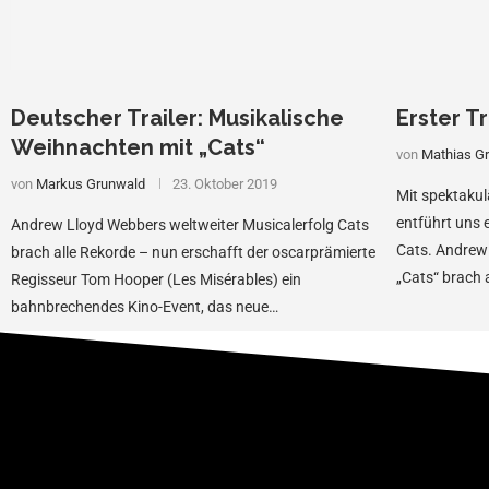
Deutscher Trailer: Musikalische
Erster Tr
Weihnachten mit „Cats“
von
Mathias G
von
Markus Grunwald
23. Oktober 2019
Mit spektakul
entführt uns e
Andrew Lloyd Webbers weltweiter Musicalerfolg Cats
Cats. Andrew 
brach alle Rekorde – nun erschafft der oscarprämierte
„Cats“ brach 
Regisseur Tom Hooper (Les Misérables) ein
bahnbrechendes Kino-Event, das neue
cinematografische Maßstäbe setzt. Zum
herausragenden Ensemble …