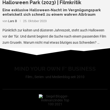
Halloween Park (2023) | Filmkritik
Eine exklusive Halloween-Nacht im Vergnügungspark
entwickelt sich schnell zu einem wahren Albtraum
von
Lars B
25. Oktober 2023
Pünktlich zur kalten und düsteren Jahreszeit, steht auch Halloween
vor der Tür. Und damit beginnt die Suche nach einem passenden Film
zum Gruseln. Warum nicht mal etwas blutiges aus Schweden? …
MIND YOUR OWN F* BUSINESS
Film-, Serien- und Medienblog seit 2010