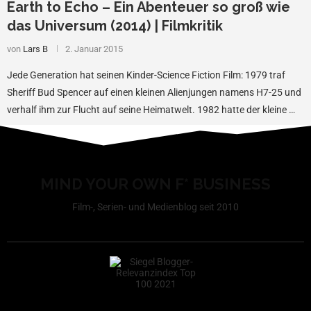
Earth to Echo – Ein Abenteuer so groß wie
das Universum (2014) | Filmkritik
von
Lars B
2. Januar 2015
Jede Generation hat seinen Kinder-Science Fiction Film: 1979 traf
Sheriff Bud Spencer auf einen kleinen Alienjungen namens H7-25 und
verhalf ihm zur Flucht auf seine Heimatwelt. 1982 hatte der kleine …
MIND YOUR OWN F* BUSINESS
Film-, Serien- und Medienblog seit 2010