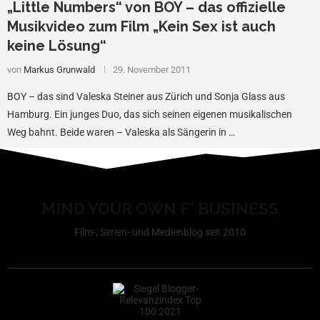
„Little Numbers“ von BOY – das offizielle
Musikvideo zum Film „Kein Sex ist auch
keine Lösung“
von
Markus Grunwald
29. November 2011
BOY – das sind Valeska Steiner aus Zürich und Sonja Glass aus
Hamburg. Ein junges Duo, das sich seinen eigenen musikalischen
Weg bahnt. Beide waren – Valeska als Sängerin in …
MIND YOUR OWN F* BUSINESS
Film-, Serien- und Medienblog seit 2010