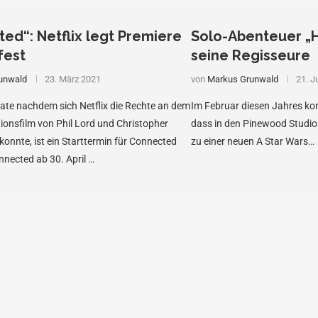
ed“: Netflix legt Premiere
Solo-Abenteuer „H
 fest
seine Regisseure
unwald
23. März 2021
von
Markus Grunwald
21. J
ate nachdem sich Netflix die Rechte an dem
Im Februar diesen Jahres kon
onsfilm von Phil Lord und Christopher
dass in den Pinewood Studios
 konnte, ist ein Starttermin für Connected
zu einer neuen A Star Wars…
nected ab 30. April …