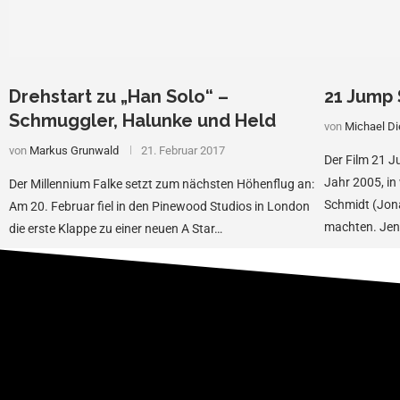
Drehstart zu „Han Solo“ –
21 Jump S
Schmuggler, Halunke und Held
von
Michael Di
von
Markus Grunwald
21. Februar 2017
Der Film 21 J
Jahr 2005, i
Der Millennium Falke setzt zum nächsten Höhenflug an:
Schmidt (Jona
Am 20. Februar fiel in den Pinewood Studios in London
machten. Jenk
die erste Klappe zu einer neuen A Star…