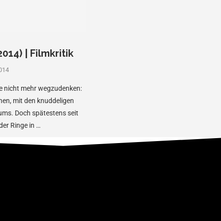
14) | Filmkritik
014
ie nicht mehr wegzudenken:
hen, mit den knuddeligen
ms. Doch spätestens seit
er Ringe in …