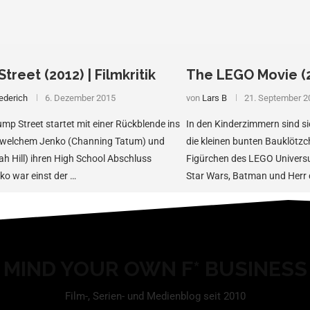
treet (2012) | Filmkritik
The LEGO Movie (20
ederich
6. Dezember 2015
von
Lars B
21. September 2
ump Street startet mit einer Rückblende ins
In den Kinderzimmern sind s
n welchem Jenko (Channing Tatum) und
die kleinen bunten Bauklötzc
h Hill) ihren High School Abschluss
Figürchen des LEGO Universu
o war einst der …
Star Wars, Batman und Herr d
MIND YOUR OWN F* BUSINESS
Film-, Serien- und Medienblog seit 2010