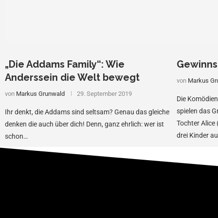
„Die Addams Family“: Wie
Gewinnsp
Anderssein die Welt bewegt
von
Markus Gr
von
Markus Grunwald
29. September 2019
Die Komödien-
spielen das G
Ihr denkt, die Addams sind seltsam? Genau das gleiche
Tochter Alice 
denken die auch über dich! Denn, ganz ehrlich: wer ist
drei Kinder a
schon…