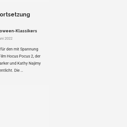
 Fortsetzung
loween-Klassikers
uni 2022
r für den mit Spannung
Film Hocus Pocus 2, der
Parker und Kathy Najimy
ntlicht. Die …