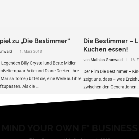
iel zu „Die Bestimmer“
Die Bestimmer – L
Kuchen essen!
unwald
1. März 2013
von
Mathias Grunwald
16. 
Legenden Billy Crystal und Bette Midler
roßelternpaar Artie und Diane Decker. Ihre
Der Film Die Bestimmer – Kind
(Marisa Tomei) bittet sie, eine Weile auf ihre
zeigt uns, dass – was Erzieh
ufzupassen. Als die …
zwischen den Generationen
MIND YOUR OWN F* BUSINESS