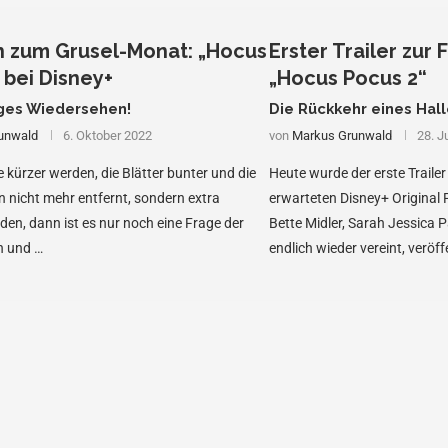
h zum Grusel-Monat: „Hocus
Erster Trailer zur
 bei Disney+
„Hocus Pocus 2“
iges Wiedersehen!
Die Rückkehr eines Hal
unwald
6. Oktober 2022
von
Markus Grunwald
28. J
 kürzer werden, die Blätter bunter und die
Heute wurde der erste Traile
nicht mehr entfernt, sondern extra
erwarteten Disney+ Original 
en, dann ist es nur noch eine Frage der
Bette Midler, Sarah Jessica 
en und …
endlich wieder vereint, veröffe