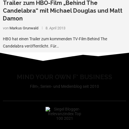
Trailer zum HBO-Film „Behind The
Candelabra“ mit Michael Douglas und Matt
Damon
von
Markus Grunwald
8. April 2013
HBO hat einen Trailer zum kommenden TV-Film Behind The
Candelabra veröffentlicht. Für…
MIND YOUR OWN F* BUSINESS
Film-, Serien- und Medienblog seit 2010