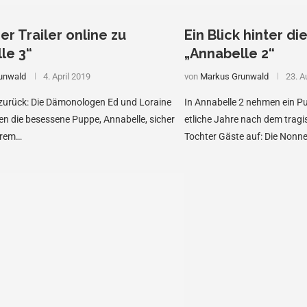
er Trailer online zu
Ein Blick hinter di
le 3“
„Annabelle 2“
unwald
4. April 2019
von
Markus Grunwald
23. A
 zurück: Die Dämonologen Ed und Loraine
In Annabelle 2 nehmen ein 
n die besessene Puppe, Annabelle, sicher
etliche Jahre nach dem tragis
hrem…
Tochter Gäste auf: Die Nonn