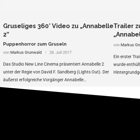
Gruseliges 360° Video zu „Annabelle
Trailer 
2“
„Annabel
Puppenhorror zum Gruseln
von
Markus Gr
von
Markus Grunwald
28. Juli 2017
Ein erster Tr
Das Studio New Line Cinema präsentiert Annabelle 2
wurde enthüll
unter der Regie von David F. Sandberg (Lights Out). Der
Hintergrundg
äußerst erfolgreiche Vorgänger Annabelle…