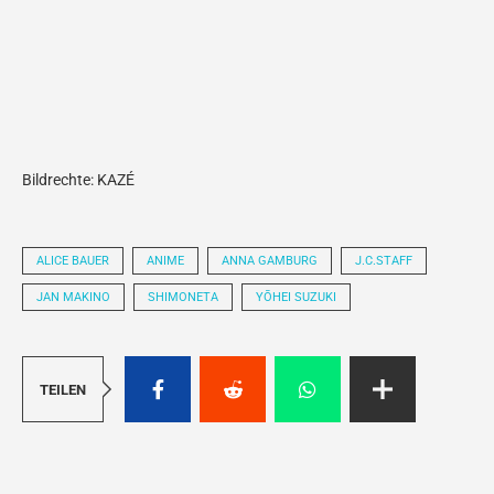
Bildrechte: KAZÉ
ALICE BAUER
ANIME
ANNA GAMBURG
J.C.STAFF
JAN MAKINO
SHIMONETA
YŌHEI SUZUKI
TEILEN