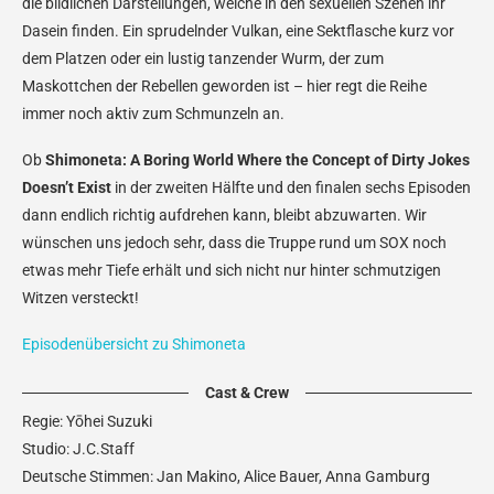
die bildlichen Darstellungen, welche in den sexuellen Szenen ihr
Dasein finden. Ein sprudelnder Vulkan, eine Sektflasche kurz vor
dem Platzen oder ein lustig tanzender Wurm, der zum
Maskottchen der Rebellen geworden ist – hier regt die Reihe
immer noch aktiv zum Schmunzeln an.
Ob
Shimoneta: A Boring World Where the Concept of Dirty Jokes
Doesn’t Exist
in der zweiten Hälfte und den finalen sechs Episoden
dann endlich richtig aufdrehen kann, bleibt abzuwarten. Wir
wünschen uns jedoch sehr, dass die Truppe rund um SOX noch
etwas mehr Tiefe erhält und sich nicht nur hinter schmutzigen
Witzen versteckt!
Episodenübersicht zu Shimoneta
Cast & Crew
Regie: Yōhei Suzuki
Studio: J.C.Staff
Deutsche Stimmen: Jan Makino, Alice Bauer, Anna Gamburg