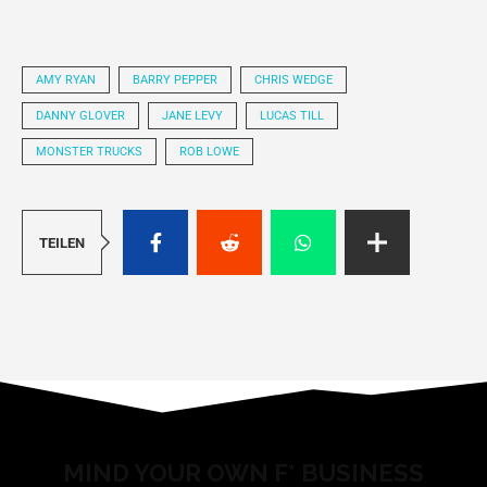
AMY RYAN
BARRY PEPPER
CHRIS WEDGE
DANNY GLOVER
JANE LEVY
LUCAS TILL
MONSTER TRUCKS
ROB LOWE
TEILEN
MIND YOUR OWN F* BUSINESS