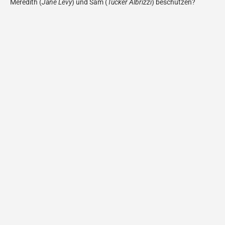
Meredith (
Jane Levy
) und Sam (
Tucker Albrizzi
) beschützen?