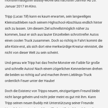
monstermäßigsten Buddy-Movie des nächsten Jahres! Ab 26.
Januar 2017 im Kino.
Tripp (
Lucas Till
) kann es kaum erwarten, sein langweiliges
Kleinstadtleben nach seinem Highschool-Abschluss endlich hinter
sich zu lassen. Um diesem Ziel schnellstmöglich näher zu
kommen, baut er sich aus lauter Einzelteilen schrottreifer Autos
einen coolen Truck zusammen. Doch so richtig in Fahrt kommt die
alte Kiste erst, als sich dort eine merkwürdige Kreatur einnistet, die
nicht von dieser Welt zu sein scheint.
Und genau wie Tripp hat das freche Monster ein Faible für große
und schnelle Autos! Nach einem zögerlichen Kennenlernen drehen
die beiden so richtig auf und machen ihrem Lieblings-Truck
ordentlich Feuer unter der Haube!
Doch die Existenz von Tripps neuem, einzigartigem Freund bleibt
nicht lange geheim und nicht jeder meint es gut mit ihm. Kann
Tripp seinen neuen Buddy mit Unterstützung seiner Freunde