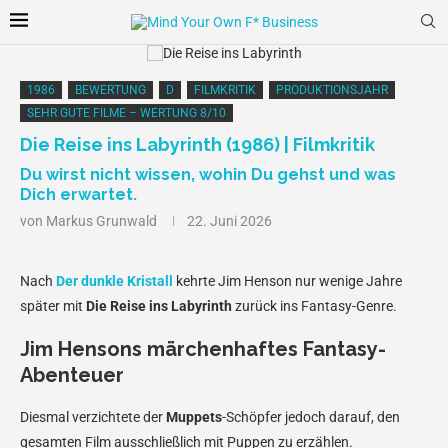
1986
BEWERTUNG
D
FILMKRITIK
PRODUKTIONSJAHR
SEHR GUTE FILME – WERTUNG 8/10
Die Reise ins Labyrinth (1986) | Filmkritik
Du wirst nicht wissen, wohin Du gehst und was
Dich erwartet.
von
Markus Grunwald
22. Juni 2026
Nach
Der dunkle Kristall
kehrte Jim Henson nur wenige Jahre
später mit
Die Reise ins Labyrinth
zurück ins Fantasy-Genre.
Jim Hensons märchenhaftes Fantasy-
Abenteuer
Diesmal verzichtete der
Muppets
-Schöpfer jedoch darauf, den
gesamten Film ausschließlich mit Puppen zu erzählen.