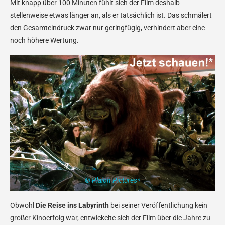
Mit knapp über 100 Minuten fühlt sich der Film deshalb
stellenweise etwas länger an, als er tatsächlich ist. Das schmälert
den Gesamteindruck zwar nur geringfügig, verhindert aber eine
noch höhere Wertung.
© Plaion Pictures*
Obwohl
Die Reise ins Labyrinth
bei seiner Veröffentlichung kein
großer Kinoerfolg war, entwickelte sich der Film über die Jahre zu