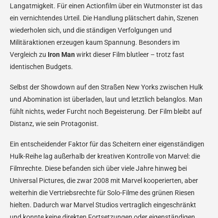
Langatmigkeit. Für einen Actionfilm über ein Wutmonster ist das
ein vernichtendes Urteil. Die Handlung plätschert dahin, Szenen
wiederholen sich, und die ständigen Verfolgungen und
Militäraktionen erzeugen kaum Spannung. Besonders im
Vergleich zu
Iron Man
wirkt dieser Film blutleer – trotz fast
identischen Budgets.
Selbst der Showdown auf den Straßen New Yorks zwischen Hulk
und Abomination ist überladen, laut und letztlich belanglos. Man
fühlt nichts, weder Furcht noch Begeisterung. Der Film bleibt auf
Distanz, wie sein Protagonist.
Ein entscheidender Faktor für das Scheitern einer eigenständigen
Hulk-Reihe lag außerhalb der kreativen Kontrolle von Marvel: die
Filmrechte. Diese befanden sich über viele Jahre hinweg bei
Universal Pictures, die zwar 2008 mit Marvel kooperierten, aber
weiterhin die Vertriebsrechte für Solo-Filme des grünen Riesen
hielten. Dadurch war Marvel Studios vertraglich eingeschränkt
und konnte keine direkten Fortsetzungen oder eigenständigen