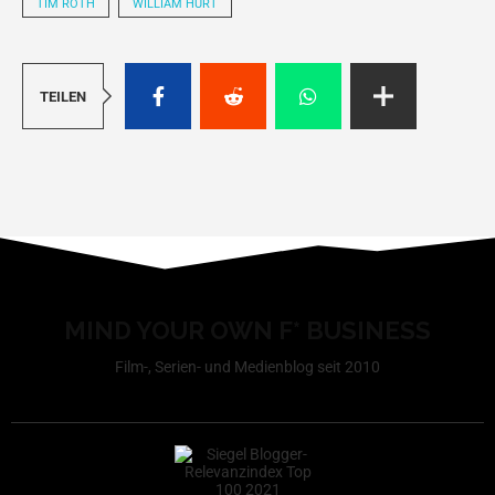
TIM ROTH
WILLIAM HURT
TEILEN
MIND YOUR OWN F* BUSINESS
Film-, Serien- und Medienblog seit 2010