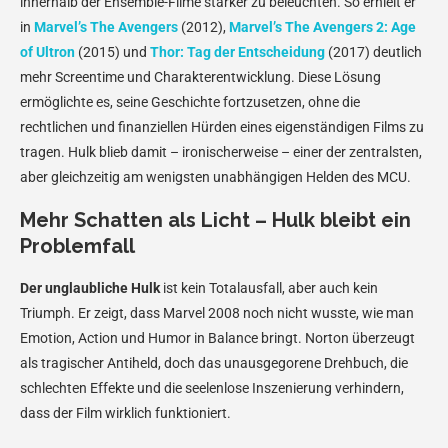
innerhalb der Ensemble-Filme stärker zu beleuchten. So erhielt er
in
Marvel’s The Avengers
(2012),
Marvel’s The Avengers 2: Age
of Ultron
(2015) und
Thor: Tag der Entscheidung
(2017) deutlich
mehr Screentime und Charakterentwicklung. Diese Lösung
ermöglichte es, seine Geschichte fortzusetzen, ohne die
rechtlichen und finanziellen Hürden eines eigenständigen Films zu
tragen. Hulk blieb damit – ironischerweise – einer der zentralsten,
aber gleichzeitig am wenigsten unabhängigen Helden des MCU.
Mehr Schatten als Licht – Hulk bleibt ein
Problemfall
Der unglaubliche Hulk
ist kein Totalausfall, aber auch kein
Triumph. Er zeigt, dass Marvel 2008 noch nicht wusste, wie man
Emotion, Action und Humor in Balance bringt. Norton überzeugt
als tragischer Antiheld, doch das unausgegorene Drehbuch, die
schlechten Effekte und die seelenlose Inszenierung verhindern,
dass der Film wirklich funktioniert.