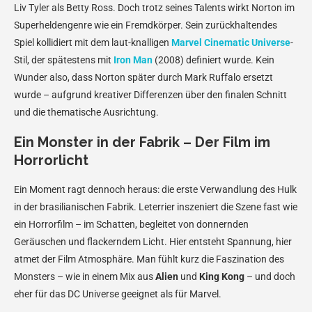
Liv Tyler als Betty Ross. Doch trotz seines Talents wirkt Norton im
Superheldengenre wie ein Fremdkörper. Sein zurückhaltendes
Spiel kollidiert mit dem laut-knalligen
Marvel Cinematic Universe
-
Stil, der spätestens mit
Iron Man
(2008) definiert wurde. Kein
Wunder also, dass Norton später durch Mark Ruffalo ersetzt
wurde – aufgrund kreativer Differenzen über den finalen Schnitt
und die thematische Ausrichtung.
Ein Monster in der Fabrik – Der Film im
Horrorlicht
Ein Moment ragt dennoch heraus: die erste Verwandlung des Hulk
in der brasilianischen Fabrik. Leterrier inszeniert die Szene fast wie
ein Horrorfilm – im Schatten, begleitet von donnernden
Geräuschen und flackerndem Licht. Hier entsteht Spannung, hier
atmet der Film Atmosphäre. Man fühlt kurz die Faszination des
Monsters – wie in einem Mix aus
Alien
und
King Kong
– und doch
eher für das DC Universe geeignet als für Marvel.