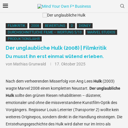
FILMKRITIK
2008
BEWERTUNG
D
DISNEY
DURCHSCHNITTLICHE FILME – WERTUNG 5/10
MARVEL STUDIOS
PRODUKTIONSJAHR
Der unglaubliche Hulk (2008) | Filmkritik
Du musst ihn erst einmal wütend erleben.
von
Mathias Grunwald
17. Oktober 2025
Nach dem verheerenden Misserfolg von Ang Lees
Hulk
(2003)
wagte Marvel 2008 einen kompletten Neustart.
Der unglaubliche
Hulk
sollte den grünen Riesen rehabilitieren – düsterer,
emotionaler und ohne die missverstandene Kunstfilm-Optik des
Vorgängers. Regisseur Louis Leterrier (
Transporter 2
) wollte kein
weiteres Originepos, sondern direkt in die Handlung einsteigen. Die
Entstehungsgeschichte des Hulk wird daher nur im Intro als