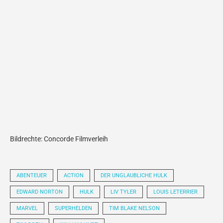
Bildrechte: Concorde Filmverleih
ABENTEUER
ACTION
DER UNGLAUBLICHE HULK
EDWARD NORTON
HULK
LIV TYLER
LOUIS LETERRIER
MARVEL
SUPERHELDEN
TIM BLAKE NELSON