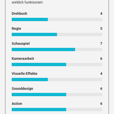
wirklich funktioniert.
Drehbuch
4
Regie
5
Schauspiel
7
Kameraarbeit
6
Visuelle Effekte
4
Sounddesign
6
Action
6