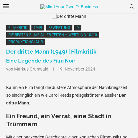
FILMKRITIK
1949
BEWERTUNG
D
DIE BESTEN FILME ALLER ZEITEN – WERTUNG 10/10
PRODUKTIONSJAHR
Der dritte Mann (1949) | Filmkritik
Eine Legende des Film Noir
von
Markus Grunwald
19. November 2024
Kaum ein Film fängt die düstere Atmosphäre der Nachkriegszeit
so eindringlich ein wie Carol Reeds preisgekrönter Klassiker
Der
dritte Mann
.
Ein Freund, ein Verrat, eine Stadt in
Trümmern
Mit einer packenden Geschichte, einer ikonischen Filmmusik und