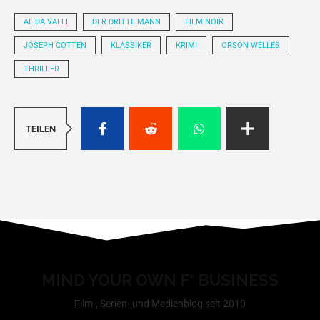
ALIDA VALLI
DER DRITTE MANN
FILM NOIR
JOSEPH COTTEN
KLASSIKER
KRIMI
ORSON WELLES
THRILLER
TEILEN
MIND YOUR OWN F* BUSINESS
Film-, Serien- und Medienblog seit 2010