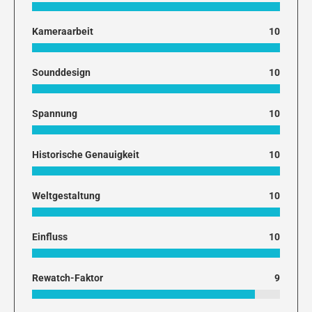
Kameraarbeit
10
Sounddesign
10
Spannung
10
Historische Genauigkeit
10
Weltgestaltung
10
Einfluss
10
Rewatch-Faktor
9