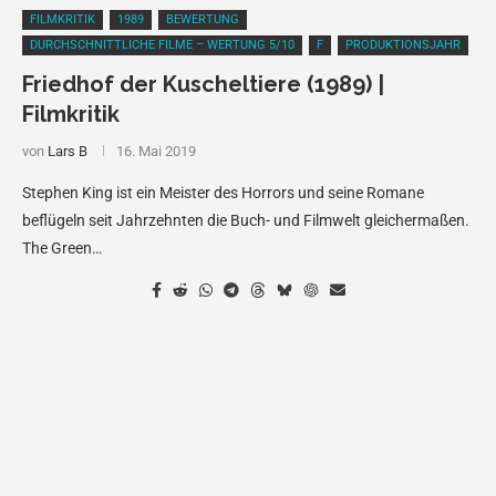
FILMKRITIK
1989
BEWERTUNG
DURCHSCHNITTLICHE FILME – WERTUNG 5/10
F
PRODUKTIONSJAHR
Friedhof der Kuscheltiere (1989) |
Filmkritik
von
Lars B
16. Mai 2019
Stephen King ist ein Meister des Horrors und seine Romane
beflügeln seit Jahrzehnten die Buch- und Filmwelt gleichermaßen.
The Green…