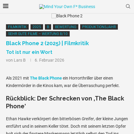
FILMKRITIK
2025
B
BEWERTUNG
PRODUKTIONSJAHR
SEHR GUTE FILME – WERTUNG 8/10
Black Phone 2 (2025) | Filmkritik
Tot ist nur ein Wort
von
Lars B
6. Februar 2026
Als 2021 mit
The Black Phone
ein Horrorthriller über einen
Kindermörder in die Kinos kam, war die Überraschung perfekt.
Rückblick: Der Schrecken von ‚The Black
Phone‘
Ethan Hawke verkörpert den bitterbösen
Greifer
, der kleine Jungen
entführt und in seinem Keller tötet. Doch mit seinem letzten Opfer
holt sich der finstere Maskenmann letztlich selbst den Tod ins