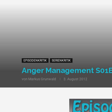
EPISODENKRITIK
SERIENKRITIK
Anger Management S01E0
von
Markus Grunwald
3. August 2012