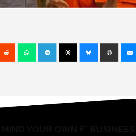
MIND YOUR OWN F* BUSINESS