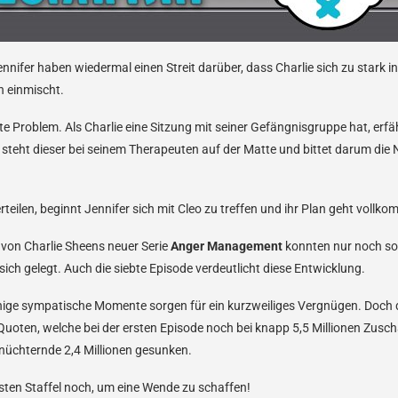
nnifer haben wiedermal einen Streit darüber, dass Charlie sich zu stark i
 einmischt.
te Problem. Als Charlie eine Sitzung mit seiner Gefängnisgruppe hat, erfäh
steht dieser bei seinem Therapeuten auf der Matte und bittet darum die 
rteilen, beginnt Jennifer sich mit Cleo zu treffen und ihr Plan geht vollk
n von Charlie Sheens neuer Serie
Anger Management
konnten nur noch sol
sich gelegt. Auch die siebte Episode verdeutlicht diese Entwicklung.
ige sympatische Momente sorgen für ein kurzweiliges Vergnügen. Doch d
Quoten, welche bei der ersten Episode noch bei knapp 5,5 Millionen Zusch
ernüchternde 2,4 Millionen gesunken.
rsten Staffel noch, um eine Wende zu schaffen!