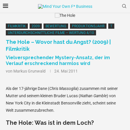
FILMKRITIK
2009
BEWERTUNG
PRODUKTIONSJAHR
T
UNTERDURCHSCHNITTLICHE FILME – WERTUNG 4/10
The Hole – Wovor hast du Angst? (2009) |
Filmkritik
Vielversprechender Mystery-Ansatz, der im
Verlauf erschreckend harmlos wird
von
Markus Grunwald
24. Mai 2011
Als der 17-jährige Dane (
Chris Massoglia
) zusammen mit seiner
Mutter und seinem kleinen Bruder Lucas (
Nathan Gamble
) von
New York City in die Kleinstadt Bensonville zieht, scheint seine
Welt zusammenzubrechen.
The Hole: Was ist in dem Loch?