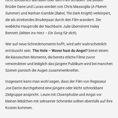
Brüder Dane und Lucas werden von Chris Massoglia (
A Plumm
Summer
) und Nathan Gamble (
Babel
,
The Dark Knight
) verkörpert,
die als streitendes Bruderpaar durch den Film wandern. Die
weibliche Hauptrolle der Nachbarin Julie übernimmt Haley
Bennett (
Mitten ins Herz – Ein Song für dich
).
Wer auf neue Schreckmomente hofft, wird sehr wahrscheinlich
enttäuscht sein.
The Hole – Wovor hast du Angst?
bietet einem
die klassischen Momente, die bereits etliche Filme zuvor
verwendeten und lediglich das jüngere Publikum wird bei manchen
Szenen panisch die Augen zusammenkneifen.
Insgesamt kann man wohl sagen, dass der Film von Regisseur
Joe Dante durchgehend eine jüngere oder leicht schreckbare
Zielgruppe anspricht. Leute mit Clownphobie und Angst vor
kleinen Mädchen mit seltsamer Schminke sollten ebenfalls auf ihre
Kosten kommen.