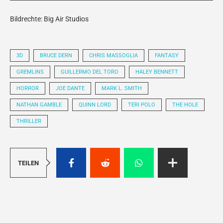
Bildrechte: Big Air Studios
3D
BRUCE DERN
CHRIS MASSOGLIA
FANTASY
GREMLINS
GUILLERMO DEL TORO
HALEY BENNETT
HORROR
JOE DANTE
MARK L. SMITH
NATHAN GAMBLE
QUINN LORD
TERI POLO
THE HOLE
THRILLER
TEILEN