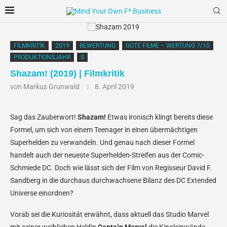
FILMKRITIK
2019
BEWERTUNG
GUTE FILME – WERTUNG 7/10
PRODUKTIONSJAHR
S
Shazam! (2019) | Filmkritik
von
Markus Grunwald
8. April 2019
Sag das Zauberwort!
Shazam!
Etwas ironisch klingt bereits diese
Formel, um sich von einem Teenager in einen übermächtigen
Superhelden zu verwandeln. Und genau nach dieser Formel
handelt auch der neueste Superhelden-Streifen aus der Comic-
Schmiede DC. Doch wie lässt sich der Film von Regisseur David F.
Sandberg in die durchaus durchwachsene Bilanz des DC Extended
Universe einordnen?
Vorab sei die Kuriosität erwähnt, dass aktuell das Studio Marvel