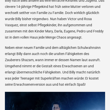
Billy hatte alles andere als eine einfache Kindheit und Jugend. Das
clevere 14-jährige Pflegekind hat früh seine Mutter verloren und
wechselt seither von Familie zu Familie. Doch wirklich glücklich
wurde Billy bisher nirgendwo. Nun haben Victor und Rosa
Vasquez, einst selbst Pflegekinder, ihn aufgenommen und
zusammen mit den Kinder Mary, Darla, Eugene, Pedro und Freddy
ist in dem vollen Haus jede Menge Chaos angesagt.
Neben einer neuen Familie und dem alltäglichen Schulwahnsinn
erlangt Billy dann auch noch die uralten Fähigkeiten des
Zauberers Shazam, wann immer er dessen Namen laut ausruft.
Umgehend nimmt er die Gestalt eines Erwachsenen an und
erlangt übermenschliche Fähigkeiten. Und Billy macht natürlich
was jeder Teenager mit Superkräften machen würde: Er kostet
seine Erwachsenenversion aus und hat einfach Spaß!