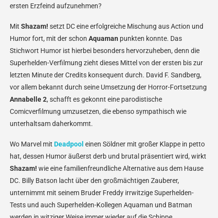
ersten Erzfeind aufzunehmen?
Mit
Shazam!
setzt DC eine erfolgreiche Mischung aus Action und
Humor fort, mit der schon
Aquaman
punkten konnte. Das
Stichwort Humor ist hierbei besonders hervorzuheben, denn die
Superhelden-Verfilmung zieht dieses Mittel von der ersten bis zur
letzten Minute der Credits konsequent durch. David F. Sandberg,
vor allem bekannt durch seine Umsetzung der Horror-Fortsetzung
Annabelle 2
, schafft es gekonnt eine parodistische
Comicverfilmung umzusetzen, die ebenso sympathisch wie
unterhaltsam daherkommt.
Wo Marvel mit
Deadpool
einen Söldner mit großer Klappe in petto
hat, dessen Humor äußerst derb und brutal präsentiert wird, wirkt
Shazam!
wie eine familienfreundliche Alternative aus dem Hause
DC. Billy Batson lacht über den großmächtigen Zauberer,
unternimmt mit seinem Bruder Freddy irrwitzige Superhelden-
Tests und auch Superhelden-Kollegen Aquaman und Batman
werden in witziger Weise immer wieder auf die Schippe