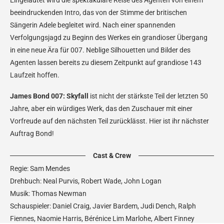
Eingeläutet wird die spektakuläre Reise des Agenten von einem
beeindruckenden Intro, das von der Stimme der britischen
Sängerin Adele begleitet wird. Nach einer spannenden
Verfolgungsjagd zu Beginn des Werkes ein grandioser Übergang
in eine neue Ära für 007. Neblige Silhouetten und Bilder des
Agenten lassen bereits zu diesem Zeitpunkt auf grandiose 143
Laufzeit hoffen.
James Bond 007: Skyfall
ist nicht der stärkste Teil der letzten 50
Jahre, aber ein würdiges Werk, das den Zuschauer mit einer
Vorfreude auf den nächsten Teil zurücklässt. Hier ist ihr nächster
Auftrag Bond!
Cast & Crew
Regie: Sam Mendes
Drehbuch: Neal Purvis, Robert Wade, John Logan
Musik: Thomas Newman
Schauspieler: Daniel Craig, Javier Bardem, Judi Dench, Ralph
Fiennes, Naomie Harris, Bérénice Lim Marlohe, Albert Finney