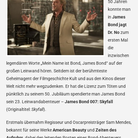
50 Jahren
konnte man
in
James
Bond jagt
Dr. No
zum
ersten Mal
die
inzwischen
legendären Worte „Mein Name ist Bond, James Bond“ auf der
großen Leinwand hören. Seitdem ist der berühmteste
Geheimagent der Filmgeschichte Kult und aus den Kinos dieser
Welt nicht mehr wegzudenken. Er hat die Lizenz zum Töten und
pünktlich zu seinem 50. Jubiläum spendierte man James Bond
sein 23. Leinwandabenteuer –
James Bond 007: Skyfall
(Originaltitel:
Skyfall
).
Erstmals übernahm Regisseur und Oscarpreisträger Sam Mendes,
bekannt für seine Werke
American Beauty
und
Zeiten des
Aufruhrs
, dabei den leitenden Posten eines Bond-Abenteuers.