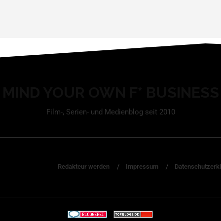
MIND YOUR OWN F* BUSINESS
Film-, Serien- und Medienblog seit 2010
Redakteur werden
Impressum
Datenschutzerk