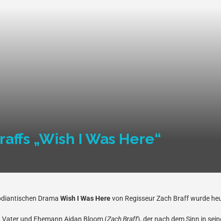
raffs „Wish I Was Here“
mödiantischen Drama
Wish I Was Here
von Regisseur Zach Braff wurde heut
ler, Vater und Ehemann Aidan Bloom (
Zach Braff
), der nach dem Sinn in se