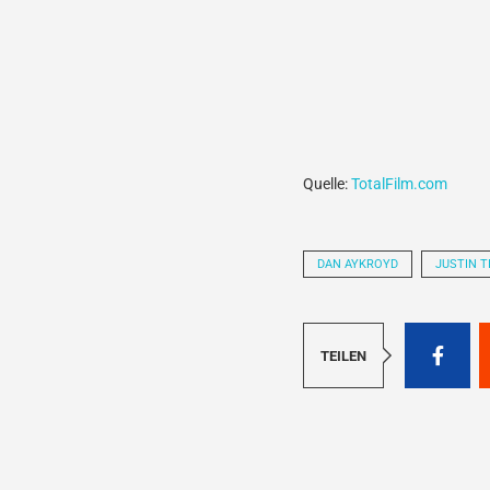
Quelle:
TotalFilm.com
DAN AYKROYD
JUSTIN 
TEILEN