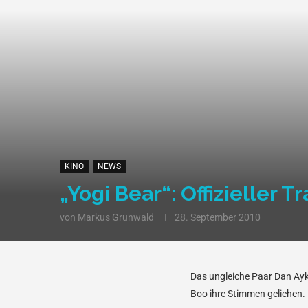
KINO
NEWS
„Yogi Bear“: Offizieller Tr
von
Markus Grunwald
28. September 2010
Das ungleiche Paar Dan Ay
Boo ihre Stimmen geliehen. N