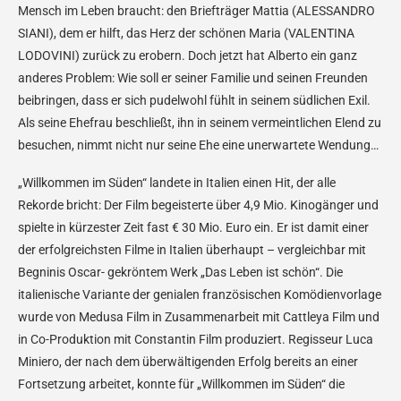
Mensch im Leben braucht: den Briefträger Mattia (ALESSANDRO
SIANI), dem er hilft, das Herz der schönen Maria (VALENTINA
LODOVINI) zurück zu erobern. Doch jetzt hat Alberto ein ganz
anderes Problem: Wie soll er seiner Familie und seinen Freunden
beibringen, dass er sich pudelwohl fühlt in seinem südlichen Exil.
Als seine Ehefrau beschließt, ihn in seinem vermeintlichen Elend zu
besuchen, nimmt nicht nur seine Ehe eine unerwartete Wendung…
„Willkommen im Süden“ landete in Italien einen Hit, der alle
Rekorde bricht: Der Film begeisterte über 4,9 Mio. Kinogänger und
spielte in kürzester Zeit fast € 30 Mio. Euro ein. Er ist damit einer
der erfolgreichsten Filme in Italien überhaupt – vergleichbar mit
Begninis Oscar- gekröntem Werk „Das Leben ist schön“. Die
italienische Variante der genialen französischen Komödienvorlage
wurde von Medusa Film in Zusammenarbeit mit Cattleya Film und
in Co-Produktion mit Constantin Film produziert. Regisseur Luca
Miniero, der nach dem überwältigenden Erfolg bereits an einer
Fortsetzung arbeitet, konnte für „Willkommen im Süden“ die