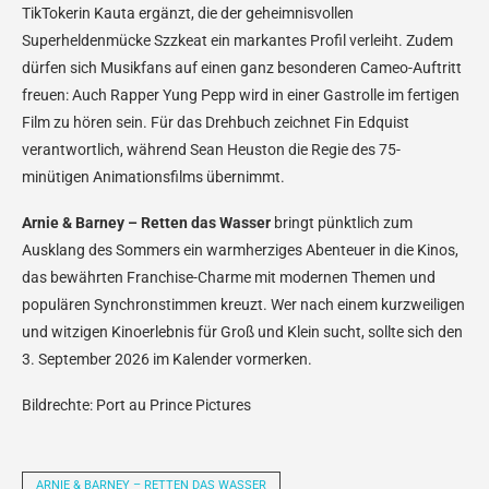
TikTokerin Kauta ergänzt, die der geheimnisvollen
Superheldenmücke Szzkeat ein markantes Profil verleiht. Zudem
dürfen sich Musikfans auf einen ganz besonderen Cameo-Auftritt
freuen: Auch Rapper Yung Pepp wird in einer Gastrolle im fertigen
Film zu hören sein. Für das Drehbuch zeichnet Fin Edquist
verantwortlich, während Sean Heuston die Regie des 75-
minütigen Animationsfilms übernimmt.
Arnie & Barney – Retten das Wasser
bringt pünktlich zum
Ausklang des Sommers ein warmherziges Abenteuer in die Kinos,
das bewährten Franchise-Charme mit modernen Themen und
populären Synchronstimmen kreuzt. Wer nach einem kurzweiligen
und witzigen Kinoerlebnis für Groß und Klein sucht, sollte sich den
3. September 2026 im Kalender vormerken.
Bildrechte: Port au Prince Pictures
ARNIE & BARNEY – RETTEN DAS WASSER