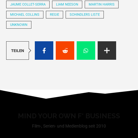
JAUME COLLET-SERRA
LIAM NEESON
MARTIN HARRIS
MICHAEL COLLINS
REGIE
SCHINDLERS LISTE
UNKNOWN
TEILEN
MIND YOUR OWN F* BUSINESS
Film-, Serien- und Medienblog seit 2010