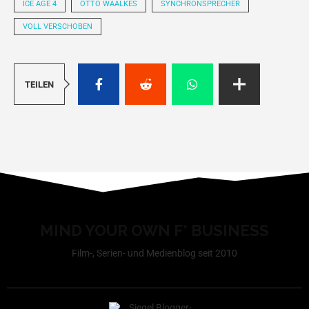
ICE AGE 4
OTTO WAALKES
SYNCHRONSPRECHER
VOLL VERSCHOBEN
TEILEN
MIND YOUR OWN F* BUSINESS
Film-, Serien- und Medienblog seit 2010