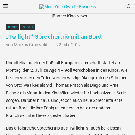
KINO
NEWS
„Twilight“-Sprechertrio mit an Bord
von
Markus Grunwald
22. Mai 2012
Unmittelbar nach der Fußball-Europameisterschaft startet am
Montag, den 2. Juli
Ice Age 4 – Voll verschoben
in den Kinos. Wie
bei den vorherigen Teilen werden witzige Dialoge mit den Stimmen
von Otto Waalkes als Sid, Thomas Fritsch als Diego und Arne
Elsholz als Manni in den Kinosälen wieder für Lachsalven in Serie
sorgen. Darüber hinaus sind jedoch auch neue Sprechertalente
mit an Bord, die ihre Fähigkeiten bereits bei einer anderen
Franchise unter Beweis gestellt haben.
Das erfolgreiche Sprechertrio aus
Twilight
ist auch bei diesem