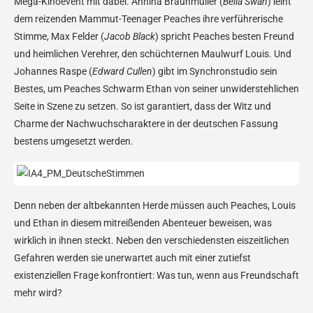
Mega-Kinoevent mit dabei. Annina Braunmüller (
Bella Swan
) leiht
dem reizenden Mammut-Teenager Peaches ihre verführerische
Stimme, Max Felder (
Jacob Black
) spricht Peaches besten Freund
und heimlichen Verehrer, den schüchternen Maulwurf Louis. Und
Johannes Raspe (
Edward Cullen
) gibt im Synchronstudio sein
Bestes, um Peaches Schwarm Ethan von seiner unwiderstehlichen
Seite in Szene zu setzen. So ist garantiert, dass der Witz und
Charme der Nachwuchscharaktere in der deutschen Fassung
bestens umgesetzt werden.
Denn neben der altbekannten Herde müssen auch Peaches, Louis
und Ethan in diesem mitreißenden Abenteuer beweisen, was
wirklich in ihnen steckt. Neben den verschiedensten eiszeitlichen
Gefahren werden sie unerwartet auch mit einer zutiefst
existenziellen Frage konfrontiert: Was tun, wenn aus Freundschaft
mehr wird?