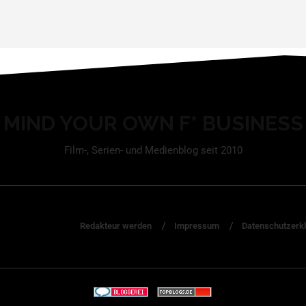
MIND YOUR OWN F* BUSINESS
Film-, Serien- und Medienblog seit 2010
Redakteur werden
Impressum
Datenschutzerk