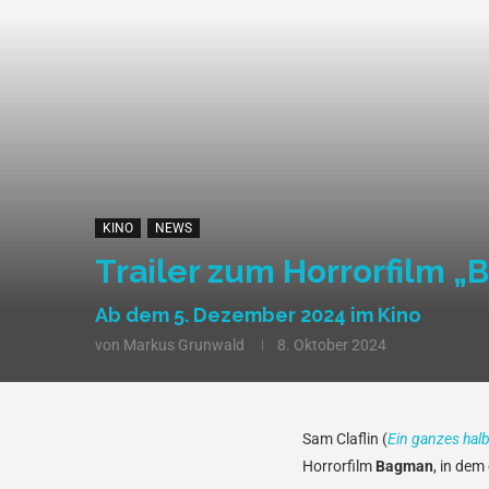
KINO
NEWS
Trailer zum Horrorfilm „
Ab dem 5. Dezember 2024 im Kino
von
Markus Grunwald
8. Oktober 2024
Sam Claflin (
Ein ganzes hal
Horrorfilm
Bagman
, in dem