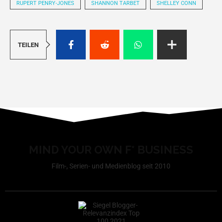
RUPERT PENRY-JONES
SHANNON TARBET
SHELLEY CONN
TEILEN
MIND YOUR OWN F* BUSINESS
Film-, Serien- und Medienblog seit 2010