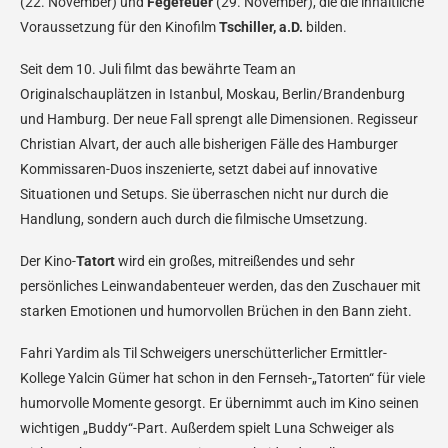
(22. November) und
Fegefeuer
(29. November), die die inhaltliche
Voraussetzung für den Kinofilm
Tschiller, a.D.
bilden.
Seit dem 10. Juli filmt das bewährte Team an
Originalschauplätzen in Istanbul, Moskau, Berlin/Brandenburg
und Hamburg. Der neue Fall sprengt alle Dimensionen. Regisseur
Christian Alvart, der auch alle bisherigen Fälle des Hamburger
Kommissaren-Duos inszenierte, setzt dabei auf innovative
Situationen und Setups. Sie überraschen nicht nur durch die
Handlung, sondern auch durch die filmische Umsetzung.
Der Kino-
Tatort
wird ein großes, mitreißendes und sehr
persönliches Leinwandabenteuer werden, das den Zuschauer mit
starken Emotionen und humorvollen Brüchen in den Bann zieht.
Fahri Yardim als Til Schweigers unerschütterlicher Ermittler-
Kollege Yalcin Gümer hat schon in den Fernseh-„Tatorten“ für viele
humorvolle Momente gesorgt. Er übernimmt auch im Kino seinen
wichtigen „Buddy“-Part. Außerdem spielt Luna Schweiger als