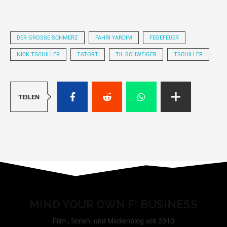
DER GROSSE SCHMERZ
FAHRI YARDIM
FEGEFEUER
NICK TSCHILLER
TATORT
TIL SCHWEIGER
TSCHILLER
TEILEN
MIND YOUR OWN F* BUSINESS
Film-, Serien- und Medienblog seit 2010