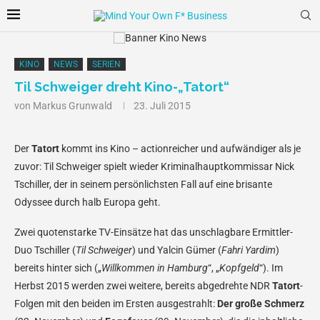
KINO
NEWS
SERIEN
Til Schweiger dreht Kino-„Tatort“
von
Markus Grunwald
23. Juli 2015
Der
Tatort
kommt ins Kino – actionreicher und aufwändiger als je
zuvor: Til Schweiger spielt wieder Kriminalhauptkommissar Nick
Tschiller, der in seinem persönlichsten Fall auf eine brisante
Odyssee durch halb Europa geht.
Zwei quotenstarke TV-Einsätze hat das unschlagbare Ermittler-
Duo Tschiller (
Til Schweiger
) und Yalcin Gümer (
Fahri Yardim
)
bereits hinter sich („
Willkommen in Hamburg
“, „
Kopfgeld
“). Im
Herbst 2015 werden zwei weitere, bereits abgedrehte NDR
Tatort
-
Folgen mit den beiden im Ersten ausgestrahlt:
Der große Schmerz