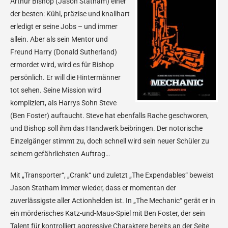
Arthur Bishop (Jason Statham) einer
der besten: Kühl, präzise und knallhart
erledigt er seine Jobs – und immer
allein. Aber als sein Mentor und
Freund Harry (Donald Sutherland)
ermordet wird, wird es für Bishop
persönlich. Er will die Hintermänner
tot sehen. Seine Mission wird
kompliziert, als Harrys Sohn Steve
(Ben Foster) auftaucht. Steve hat ebenfalls Rache geschworen,
und Bishop soll ihm das Handwerk beibringen. Der notorische
Einzelgänger stimmt zu, doch schnell wird sein neuer Schüler zu
seinem gefährlichsten Auftrag…
Mit „Transporter“, „Crank“ und zuletzt „The Expendables“ beweist
Jason Statham immer wieder, dass er momentan der
zuverlässigste aller Actionhelden ist. In „The Mechanic“ gerät er in
ein mörderisches Katz-und-Maus-Spiel mit Ben Foster, der sein
Talent für kontrolliert aggressive Charaktere bereits an der Seite