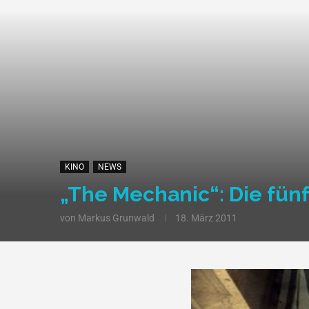
KINO
NEWS
„The Mechanic“: Die fün
von
Markus Grunwald
18. März 2011