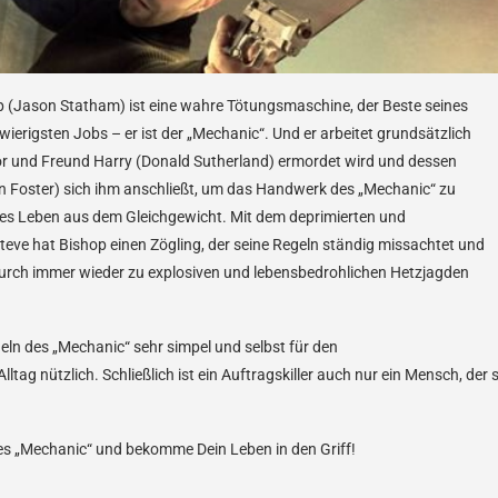
 (Jason Statham) ist eine wahre Tötungsmaschine, der Beste seines
wierigsten Jobs – er ist der „Mechanic“. Und er arbeitet grundsätzlich
tor und Freund Harry (Donald Sutherland) ermordet wird und dessen
n Foster) sich ihm anschließt, um das Handwerk des „Mechanic“ zu
ltes Leben aus dem Gleichgewicht. Mit dem deprimierten und
Steve hat Bishop einen Zögling, der seine Regeln ständig missachtet und
rch immer wieder zu explosiven und lebensbedrohlichen Hetzjagden
eln des „Mechanic“ sehr simpel und selbst für den
tag nützlich. Schließlich ist ein Auftragskiller auch nur ein Mensch, der 
des „Mechanic“ und bekomme Dein Leben in den Griff!