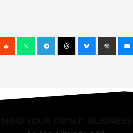
MIND YOUR OWN F* BUSINESS
Film-, Serien- und Medienblog seit 2010