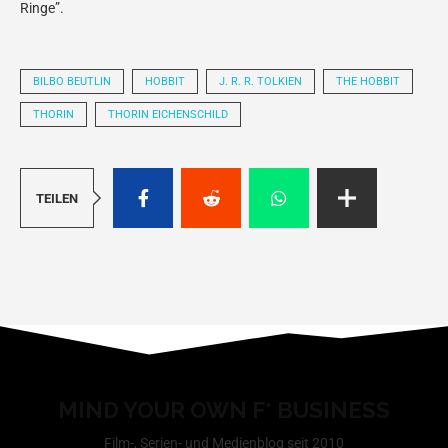
Ringe”.
BILBO BEUTLIN
HOBBIT
J. R. R. TOLKIEN
THE HOBBIT
THORIN
THORIN EICHENSCHILD
TEILEN
MIND YOUR OWN F* BUSINESS
Film-, Serien- und Medienblog seit 2010