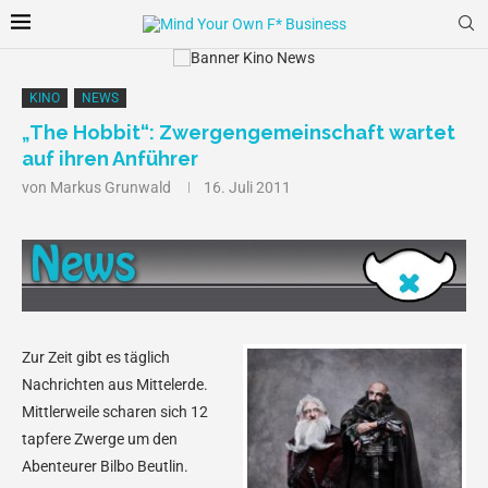
KINO
NEWS
„The Hobbit“: Zwergengemeinschaft wartet
auf ihren Anführer
von
Markus Grunwald
16. Juli 2011
Zur Zeit gibt es täglich
Nachrichten aus Mittelerde.
Mittlerweile scharen sich 12
tapfere Zwerge um den
Abenteurer Bilbo Beutlin.