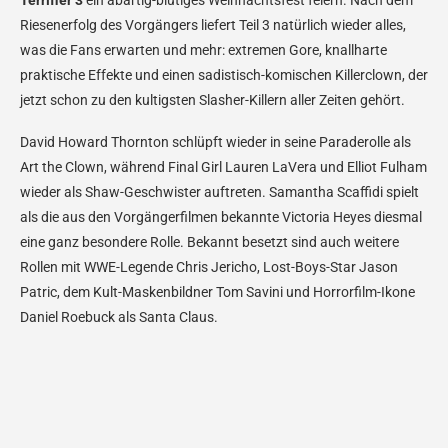
Terrifier 3
ein abartig-blutiges Weihnachtsfest feiern. Nach dem
Riesenerfolg des Vorgängers liefert Teil 3 natürlich wieder alles,
was die Fans erwarten und mehr: extremen Gore, knallharte
praktische Effekte und einen sadistisch-komischen Killerclown, der
jetzt schon zu den kultigsten Slasher-Killern aller Zeiten gehört.
David Howard Thornton schlüpft wieder in seine Paraderolle als
Art the Clown, während Final Girl Lauren LaVera und Elliot Fulham
wieder als Shaw-Geschwister auftreten. Samantha Scaffidi spielt
als die aus den Vorgängerfilmen bekannte Victoria Heyes diesmal
eine ganz besondere Rolle. Bekannt besetzt sind auch weitere
Rollen mit WWE-Legende Chris Jericho, Lost-Boys-Star Jason
Patric, dem Kult-Maskenbildner Tom Savini und Horrorfilm-Ikone
Daniel Roebuck als Santa Claus.