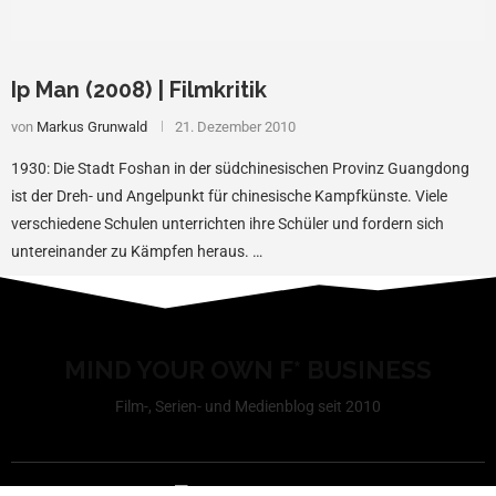
Ip Man (2008) | Filmkritik
von
Markus Grunwald
21. Dezember 2010
1930: Die Stadt Foshan in der südchinesischen Provinz Guangdong
ist der Dreh- und Angelpunkt für chinesische Kampfkünste. Viele
verschiedene Schulen unterrichten ihre Schüler und fordern sich
untereinander zu Kämpfen heraus. …
MIND YOUR OWN F* BUSINESS
Film-, Serien- und Medienblog seit 2010